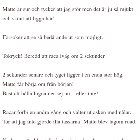
Matte är sur och tycker att jag stör men det är ju så mjukt
och skönt att ligga här!
Försöker att se så bedårande ut som möjligt.
Tokryck! Beredd att raca iväg om 2 sekunder.
2 sekunder senare och tyget ligger i en enda stor hög.
Matte får börja om från början!
Bäst att hålla lugna ner sej nu... eller inte!
Racar förbi en andra gång och välter ut asken med nålar.
Tur att jag inte gjorde illa tassarna! Matte blev lagom road.
Nu har matte klippt färdigt och jag kan lägga mej och