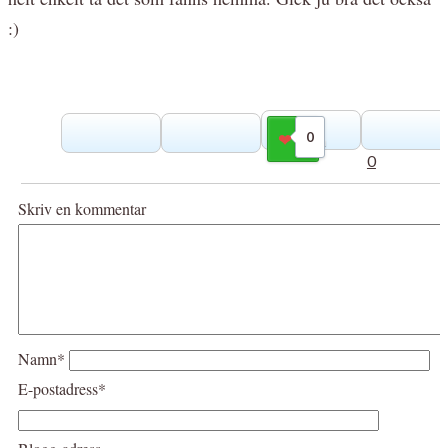
:)
0
Gilla
0
Skriv en kommentar
Namn*
E-postadress*