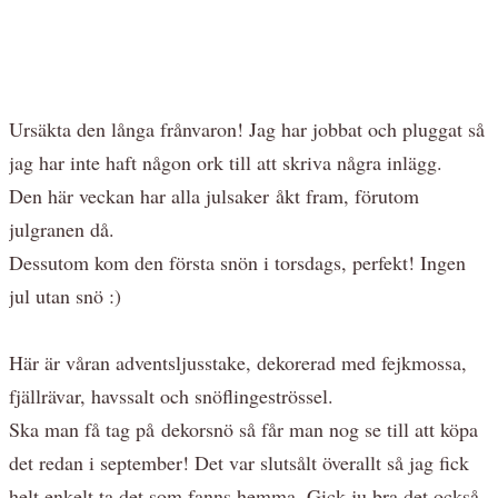
Ursäkta den långa frånvaron! Jag har jobbat och pluggat så
jag har inte haft någon ork till att skriva några inlägg.
Den här veckan har alla julsaker åkt fram, förutom
julgranen då.
Dessutom kom den första snön i torsdags, perfekt! Ingen
jul utan snö :)
Här är våran adventsljusstake, dekorerad med fejkmossa,
fjällrävar, havssalt och snöflingeströssel.
Ska man få tag på dekorsnö så får man nog se till att köpa
det redan i september! Det var slutsålt överallt så jag fick
helt enkelt ta det som fanns hemma. Gick ju bra det också